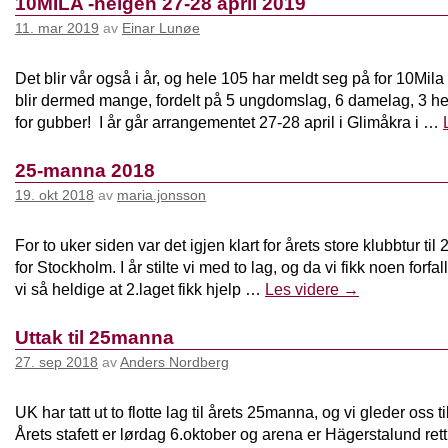
10MILA -helgen 27-28 april 2019
11. mar 2019
av
Einar Lunøe
Det blir vår også i år, og hele 105 har meldt seg på for 10Mil
blir dermed mange, fordelt på 5 ungdomslag, 6 damelag, 3 her
for gubber! I år går arrangementet 27-28 april i Glimåkra i …
25-manna 2018
19. okt 2018
av
maria.jonsson
For to uker siden var det igjen klart for årets store klubbtur t
for Stockholm. I år stilte vi med to lag, og da vi fikk noen forfa
vi så heldige at 2.laget fikk hjelp …
Les videre
→
Uttak til 25manna
27. sep 2018
av
Anders Nordberg
UK har tatt ut to flotte lag til årets 25manna, og vi gleder oss ti
Årets stafett er lørdag 6.oktober og arena er Hägerstalund rett