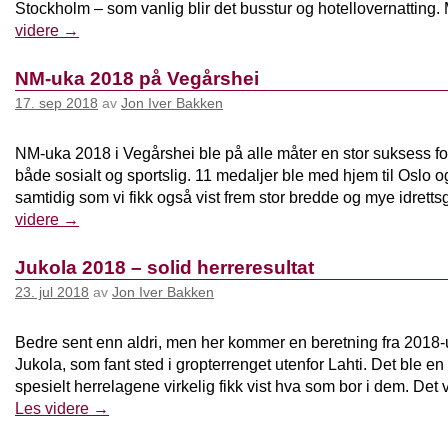
Stockholm – som vanlig blir det busstur og hotellovernattin
videre
→
NM-uka 2018 på Vegårshei
17. sep 2018
av
Jon Iver Bakken
NM-uka 2018 i Vegårshei ble på alle måter en stor suksess f
både sosialt og sportslig. 11 medaljer ble med hjem til Oslo o
samtidig som vi fikk også vist frem stor bredde og mye idrett
videre
→
Jukola 2018 – solid herreresultat
23. jul 2018
av
Jon Iver Bakken
Bedre sent enn aldri, men her kommer en beretning fra 2018
Jukola, som fant sted i gropterrenget utenfor Lahti. Det ble en 
spesielt herrelagene virkelig fikk vist hva som bor i dem. Det
Les videre
→