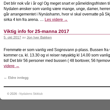
Det blir nok vår i år og! Og meget snart er påmeldingsfristen t
Nydalen ønsker som vanlig være mange, unge, damer, herrer 
går arrangementet i Nynäshamn, hvor vi skal overnatte på Skj
sirka 4 km fra arena. …
Les videre
→
Viktig info for 25-manna 2017
5. okt 2017
av
Jon Iver Bakken
Fremmøte er som vanlig ved Sognsvann p-plass. Bussen fra
kommer ca. kl. 13.30 og vi reiser nøyaktig kl 14.00 som vanli
tid! Det blir 56 personer med bussen ( 48 bortover, 56 hjemo
videre
→
←
Eldre innlegg
© 2026 -
Nydalens Skiklub