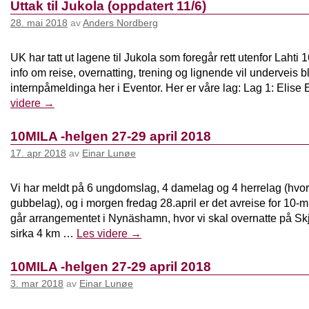
Uttak til Jukola (oppdatert 11/6)
28. mai 2018
av
Anders Nordberg
UK har tatt ut lagene til Jukola som foregår rett utenfor Lahti 1
info om reise, overnatting, trening og lignende vil underveis b
internpåmeldinga her i Eventor. Her er våre lag: Lag 1: Elise
videre
→
10MILA -helgen 27-29 april 2018
17. apr 2018
av
Einar Lunøe
Vi har meldt på 6 ungdomslag, 4 damelag og 4 herrelag (hvor
gubbelag), og i morgen fredag 28.april er det avreise for 10-mi
går arrangementet i Nynäshamn, hvor vi skal overnatte på Skj
sirka 4 km …
Les videre
→
10MILA -helgen 27-29 april 2018
3. mar 2018
av
Einar Lunøe