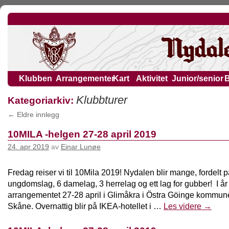
Klubben
Arrangementer
Kart
Aktivitet
Junior/senior
Klubbturer
Kategoriarkiv:
←
Eldre innlegg
10MILA -helgen 27-28 april 2019
24. apr 2019
av
Einar Lunøe
Fredag reiser vi til 10Mila 2019! Nydalen blir mange, fordelt p
ungdomslag, 6 damelag, 3 herrelag og ett lag for gubber! I år
arrangementet 27-28 april i Glimåkra i Östra Göinge kommune
Skåne. Overnattig blir på IKEA-hotellet i …
Les videre
→