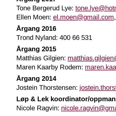
Tone Bergerud Lye:
tone.lye@hot
Ellen Moen:
el.moen@gmail.com
Årgang 2016
Trond Nyland: 400 66 531
Årgang 2015
Matthias Gilgien:
matthias.gilgie
Maren Kaarby Rodem:
maren.ka
Årgang 2014
Jostein Thorstensen:
jostein.tho
Løp & Lek koordinator/oppma
Nicole Ragvin:
nicole.ragvin@gm