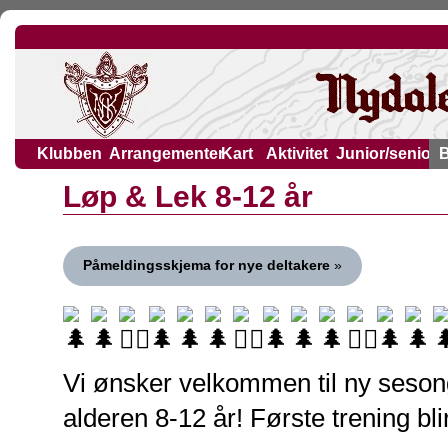
Klubben
Arrangementer
Kart
Aktivitet
Junior/senior
Løp & Lek 8-12 år
Påmeldingsskjema for nye deltakere
»
Vi ønsker velkommen til ny sesong
alderen 8-12 år! Første trening bl