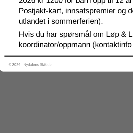
2026 kr 1200 for barn opp til 12 å
Postjakt-kart, innsatspremier og de
utlandet i sommerferien).
Hvis du har spørsmål om Løp & Le
koordinator/oppmann (kontaktinfo 
© 2026 -
Nydalens Skiklub