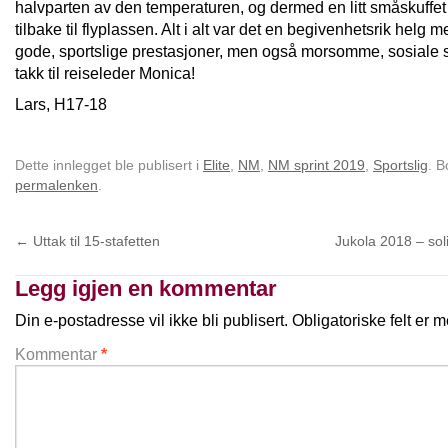
halvparten av den temperaturen, og dermed en litt småskuffe
tilbake til flyplassen. Alt i alt var det en begivenhetsrik helg 
gode, sportslige prestasjoner, men også morsomme, sosiale 
takk til reiseleder Monica!
Lars, H17-18
Dette innlegget ble publisert i
Elite
,
NM
,
NM sprint 2019
,
Sportslig
. 
permalenken
.
←
Uttak til 15-stafetten
Jukola 2018 – sol
Legg igjen en kommentar
Din e-postadresse vil ikke bli publisert.
Obligatoriske felt er
Kommentar
*