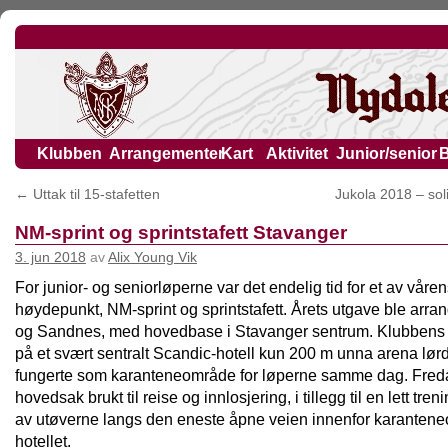
Klubben
Arrangementer
Kart
Aktivitet
Junior/senior
←
Uttak til 15-stafetten
Jukola 2018 – sol
NM-sprint og sprintstafett Stavanger
3. jun 2018
av
Alix Young Vik
For junior- og seniorløperne var det endelig tid for et av våren
høydepunkt, NM-sprint og sprintstafett. Årets utgave ble arran
og Sandnes, med hovedbase i Stavanger sentrum. Klubbens
på et svært sentralt Scandic-hotell kun 200 m unna arena lø
fungerte som karanteneområde for løperne samme dag. Freda
hovedsak brukt til reise og innlosjering, i tillegg til en lett tren
av utøverne langs den eneste åpne veien innenfor karanteneo
hotellet.