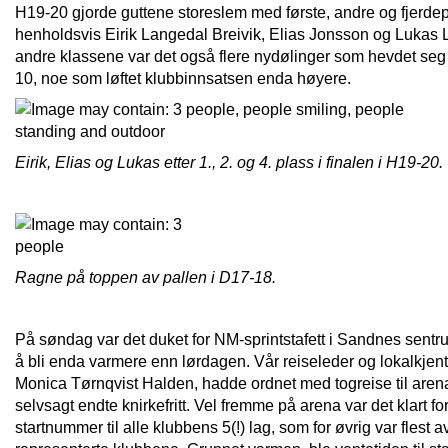
H19-20 gjorde guttene storeslem med første, andre og fjerdepl
henholdsvis Eirik Langedal Breivik, Elias Jonsson og Lukas L
andre klassene var det også flere nydølinger som hevdet seg
10, noe som løftet klubbinnsatsen enda høyere.
Eirik, Elias og Lukas etter 1., 2. og 4. plass i finalen i H19-20.
Ragne på toppen av pallen i D17-18.
På søndag var det duket for NM-sprintstafett i Sandnes sentrum
å bli enda varmere enn lørdagen. Vår reiseleder og lokalkjen
Monica Tørnqvist Halden, hadde ordnet med togreise til are
selvsagt endte knirkefritt. Vel fremme på arena var det klart fo
startnummer til alle klubbens 5(!) lag, som for øvrig var flest a