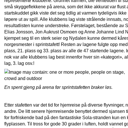
representerte klubbene. Grunnet varmen, ble ventetiden til star
små skyggeflekkene på arena, som det ikke akkurat var flust 
startskuddet gikk viste det seg tidlig at varmen tydeligvis ikke
løpere ut av spill. Alle klubbens lag viste strålende innsats, 
resultatlisten kunne understreke. Førstelaget, bestående av S
Elias Jonsson, Jon Aukrust Osmoen og Anne Johanne Lind 
kjempet seg til en sterk seier og Nydalen kunne dermed kåres 
norgesmester i sprintstafett! Resten av lagene fulgte opp med 
plass, 21. plass og 33. plass av alle de 47 startende lagene
nok var alle klubbens lag best innenfor hver sin «kategori», alt
lag, 3. lag osv.!
En spent gjeng på arena før sprintstafetten braker løs.
Etter stafetten var det tid for hjemreise på diverse flyvninger, 
andre. De litt senere hjemreisende benyttet dermed sjansen til 
for forfriskende bad på den fantastiske Sola-stranden kun en
flyplassen. Til tross for gode 30 grader i luften, holdt vannet 