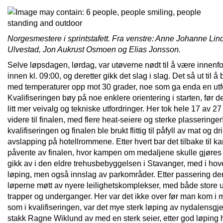
Norgesmestere i sprintstafett. Fra venstre: Anne Johanne Lin
Ulvestad, Jon Aukrust Osmoen og Elias Jonsson.
Selve løpsdagen, lørdag, var utøverne nødt til å være innenf
innen kl. 09:00, og deretter gikk det slag i slag. Det så ut til å
med temperaturer opp mot 30 grader, noe som ga enda en utf
Kvalifiseringen bøy på noe enklere orientering i starten, før de
litt mer veivalg og tekniske utfordringer. Her tok hele 17 av 2
videre til finalen, med flere heat-seiere og sterke plasseringe
kvalifiseringen og finalen ble brukt flittig til påfyll av mat og d
avslapping på hotellrommene. Etter hvert bar det tilbake til k
påvente av finalen, hvor kampen om medaljene skulle gjøres
gikk av i den eldre trehusbebyggelsen i Stavanger, med i hov
løping, men også innslag av parkområder. Etter passering der
løperne møtt av nyere leilighetskomplekser, med både store u
trapper og underganger. Her var det ikke over før man kom i 
som i kvalifiseringen, var det mye sterk løping av nydalensgj
stakk Ragne Wiklund av med en sterk seier, etter god løping 