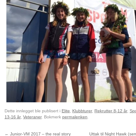
Dette innlegget ble publisert i
Elite
,
Klubbturer
,
Rekrutter 8-12 år
,
Spo
13-16 år
,
Veteraner
. Bokmerk
permalenken
.
←
Junior-VM 2017 – the real story
Uttak til Night Hawk (se