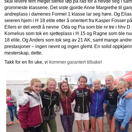
skal levere fem meget sterke løp på rad for å hevde seg i sa
grommeste klassene. Det siste gjorde Anne Margrethe til gang
andreplass i damenes Formel 1 klasse lar seg høre. Og Elias
seieren hjem i H 18 elite etter å orientert fra Kasper Fosser på
Ellers er det verdt å nevne Oda og Pia som ble nr tre i hhv D
Kornelius som tok en sjetteplass i H 15 og Ragne som ble nu
18 elite. Og Anders som tok seg av 21 AK, samt mange andr
prestasjoner – ingen nevnt og ingen glemt. En solid oppkjørin
mesterskap, dette.
Takk for en fin uke, v
i kommer garantert tilbake!