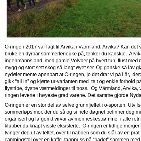
O-ringen 2017 var lagt til Arvika i Värmland. Arvika? Kan det
bruke en dyrbar sommerferieuke på, tenker du kanskje. Arvika
ingenmannsland, med gamle Volvoer på hvert tun, flust med 
mygg og stort sett skog så langt øyet ser. Og ganske så lav gl
nydøler mente åpenbart at O-ringen, jo det drar vi på i år, 
gikk “all in” og kjørte ur-varianten med telt og enkle forhold 
flystripe, dystre værmeldinger til tross. Og Värmland, Arvika,
ringen leverte i høyeste grad varene. Det samme gjorde Nyd
O-ringen er en stor del av selve grunnfjellet i o-sporten. Utvil
sommerløps mor, der du så og si hele døgnet befinner deg mid
organisert og fargerikt virvar av menneskestrømmer i alle retn
klubber du knapt visste eksisterte. O-ringen er tidlige morge
tvinger deg ut av teltet, over til naboen som du slår av en prat
campingstol over en kaffe, tannpuss på “badet” sammen med