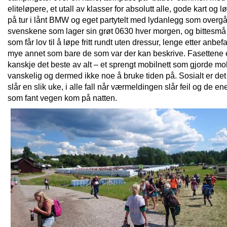
eliteløpere, et utall av klasser for absolutt alle, gode kart og l
på tur i lånt BMW og eget partytelt med lydanlegg som overgå
svenskene som lager sin grøt 0630 hver morgen, og bittesm
som får lov til å løpe fritt rundt uten dressur, lenge etter anbef
mye annet som bare de som var der kan beskrive. Fasettene
kanskje det beste av alt – et sprengt mobilnett som gjorde mo
vanskelig og dermed ikke noe å bruke tiden på. Sosialt er det
slår en slik uke, i alle fall når værmeldingen slår feil og de e
som fant vegen kom på natten.