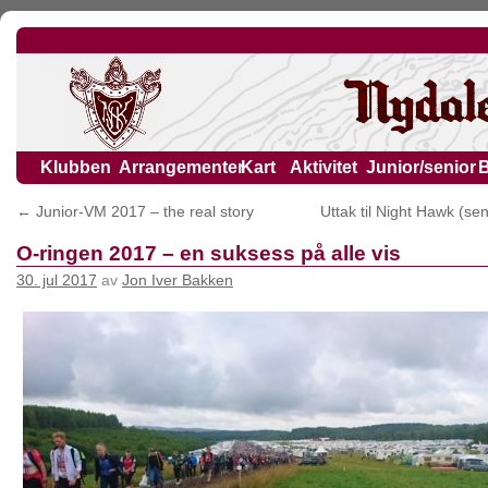
Klubben
Arrangementer
Kart
Aktivitet
Junior/senior
←
Junior-VM 2017 – the real story
Uttak til Night Hawk (se
O-ringen 2017 – en suksess på alle vis
30. jul 2017
av
Jon Iver Bakken