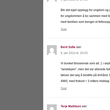
Blir det eget opplegg for ungdom og jun
for ungdommen å bo sammen med famil
med familien som trenger et fellesop
Svar
Berit Sofie
sier:
9. jan 2014 kl. 20.03
Vi booket tilsvarende som alt. 1 i sep
“landsbyen”, men det var allerede ful
lønner det seg å bestille på forhånd. 
4960, med frokost + 3 retters middag
Svar
Terje Mathisen
sier: