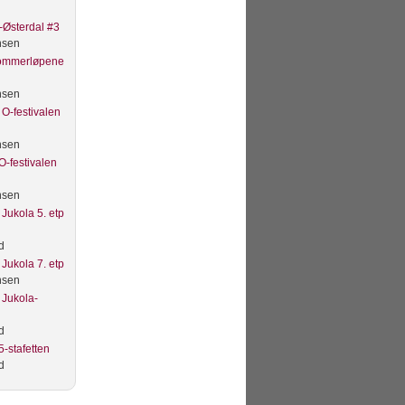
Østerdal #3
nsen
Sommerløpene
nsen
O-festivalen
nsen
O-festivalen
nsen
Jukola 5. etp
d
Jukola 7. etp
nsen
 Jukola-
d
-stafetten
d