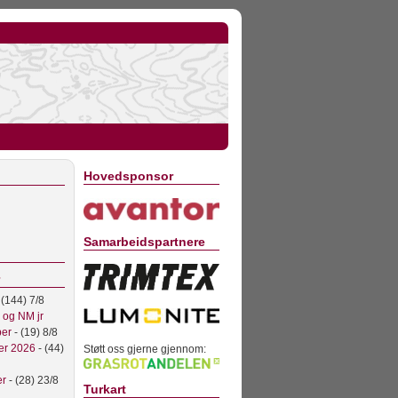
Hovedsponsor
Samarbeidspartnere
 (144) 7/8
l og NM jr
ber
- (19) 8/8
er 2026
- (44)
Støtt oss gjerne gjennom:
er
- (28) 23/8
Turkart