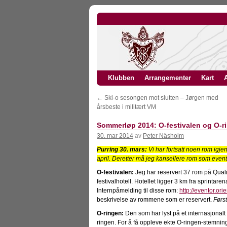
Klubben
Arrangementer
Kart
A
←
Ski-o sesongen mot slutten – Jørgen med
årsbeste i militært VM
Sommerløp 2014: O-festivalen og O-r
30. mar 2014
av
Peter Näsholm
Purring 30. mars:
Vi har fortsatt noen rom igjen
april. Deretter må jeg kansellere rom som event
O-festivalen:
Jeg har reservert 37 rom på Qualit
festivalhotell. Hotellet ligger 3 km fra sprinta
Internpåmelding til disse rom:
http://eventor.or
beskrivelse av rommene som er reservert.
Først
O-ringen:
Den som har lyst på et internasjonalt
ringen. For å få oppleve ekte O-ringen-stemning,