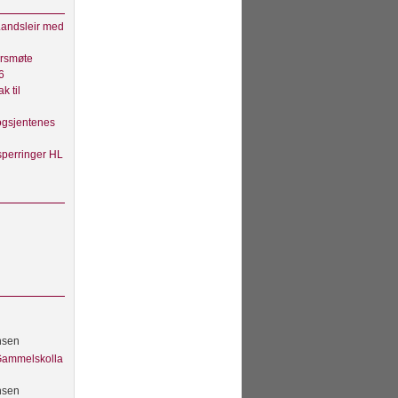
andsleir med
rsmøte
6
ak til
gsjentenes
sperringer HL
nsen
 Gammelskolla
nsen