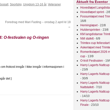
Aktuelt fra Eventor
Sosialt
,
Sportslig
,
Ungdom 13-16 år
,
Veteraner
.
Hovedløpet Langdist
Hovedløpet sprint
- 2/
Fossumløpet med Tri
16/8
Foredrag med Mari Fasting – onsdag 2.april kl 18
Hemingløpet
- 22/8
→
Huldersprinten
- 23/8
KM langdistanse Trim
 O-festivalen og O-ringen
NM stafett
- 6/9
Trimtex-cup fellesstar
Askerløpet med Trimt
Romeriksløpet 2026 m
cup
- 13/9
O-troll Festivalen
- 19/
Harry Lagerts Nattcup
om frokost inngår / ikke inngår i informasjonen i
- 23/9
Harry Lagerts Nattcup
- 30/9
ngår det ]
Harry Lagerts Nattcup
Nattstafett
- 7/10
Harry Lagerts Nattcup
- 14/10
Harry Lagerts Nattcup
Finale
- 23/10