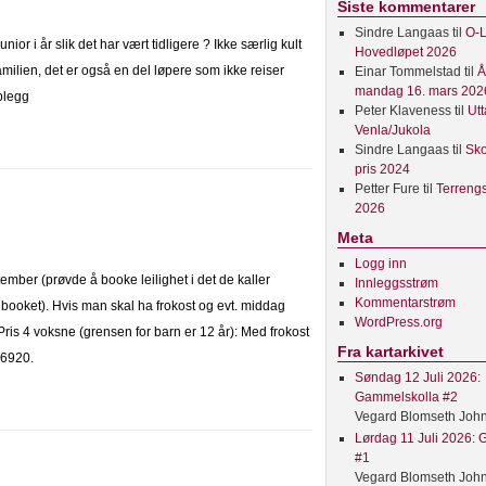
Siste kommentarer
Sindre Langaas
til
O-L
ior i år slik det har vært tidligere ? Ikke særlig kult
Hovedløpet 2026
ien, det er også en del løpere som ikke reiser
Einar Tommelstad
til
Å
mandag 16. mars 202
plegg
Peter Klaveness
til
Utt
Venla/Jukola
Sindre Langaas
til
Sko
pris 2024
Petter Fure
til
Terreng
2026
Meta
Logg inn
tember (prøvde å booke leilighet i det de kaller
Innleggsstrøm
Kommentarstrøm
lbooket). Hvis man skal ha frokost og evt. middag
WordPress.org
Pris 4 voksne (grensen for barn er 12 år): Med frokost
Fra kartarkivet
 6920.
Søndag 12 Juli 2026:
Gammelskolla #2
Vegard Blomseth Joh
Lørdag 11 Juli 2026:
#1
Vegard Blomseth Joh