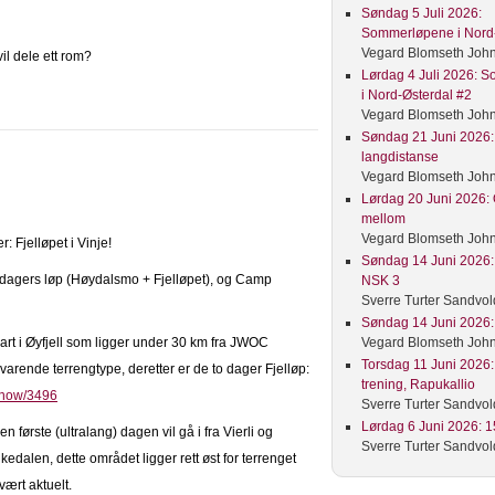
Søndag 5 Juli 2026:
Sommerløpene i Nord-
Vegard Blomseth Joh
l dele ett rom?
Lørdag 4 Juli 2026: 
i Nord-Østerdal #2
Vegard Blomseth Joh
Søndag 21 Juni 2026: 
langdistanse
Vegard Blomseth Joh
Lørdag 20 Juni 2026: 
mellom
Vegard Blomseth Joh
r: Fjelløpet i Vinje!
Søndag 14 Juni 2026: 
e-dagers løp (Høydalsmo + Fjelløpet), og Camp
NSK 3
Sverre Turter Sandvol
Søndag 14 Juni 2026: 
kart i Øyfjell som ligger under 30 km fra JWOC
Vegard Blomseth Joh
Torsdag 11 Juni 2026:
arende terrengtype, deretter er de to dager Fjelløp:
trening, Rapukallio
/Show/3496
Sverre Turter Sandvol
Lørdag 6 Juni 2026: 15
den første (ultralang) dagen vil gå i fra Vierli og
Sverre Turter Sandvol
kedalen, dette området ligger rett øst for terrenget
ært aktuelt.