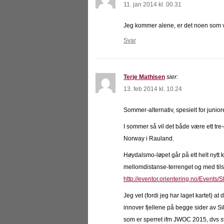
11. jan 2014 kl. 00.31
Jeg kommer alene, er det noen som vi
Svar
Terje Mathisen
sier:
13. feb 2014 kl. 10.24
Sommer-alternativ, spesielt for juniore
I sommer så vil det både være ett tr
Norway i Rauland.
Høydalsmo-løpet går på ett helt nytt 
mellomdistanse-terrenget og med tilsv
http://eventor.orientering.no/Events
Jeg vet (fordi jeg har laget kartet) at 
innover fjellene på begge sider av Sil
som er sperret ifm JWOC 2015, dvs sv