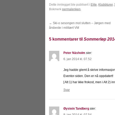
Dette innlegget ble publisert i
Elite
,
Klubbturer
,
Bokmerk
permalenken
.
←
Ski-o sesongen mot slutten – Jørgen med
årsbeste i militært VM
5 kommentarer til
Sommerløp 2014:
Peter Näsholm
sier:
6. jan 2014 kl. 07.52
Jeg hadde glemt å skrive informasjon 
Eventor-siden. Den er nå oppdatert!
[ Alt 1) har ikke frokost, men i Alt 2) in
Svar
Øystein Tandberg
sier:
9. jan 2014 kl. 07.54