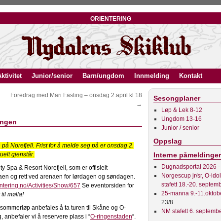
orientering
ktivitet
Junior/senior
Barn/ungdom
Innmelding
Kontakt
Foredrag med Mari Fasting – onsdag 2.april kl 18
Sesongplaner
→
Løp & Lek 8-12
Ungdom 13-16
ingen
Junior / senior
Oppslag
 på Norefjell. Frist for å melde seg på er onsdag 2.
uelt gjenstår.
Interne påmeldinger
Dugnadsportal 2026
-
y Spa & Resort Norefjell, som er offisielt
Norgescup jr/sr, O-ido
renaen og rett ved arenaen for lørdagen og søndagen.
stafett 18.-20. septem
ientering.no/Activities/Show/657
Se eventorsiden for
25-manna 9.-11.oktob
 til mølla!
23/8
 sommerløp anbefales å ta turen til Skåne og O-
NM stafett 6. septemb
 anbefaler vi å reservere plass i “
O-ringenstaden
“.