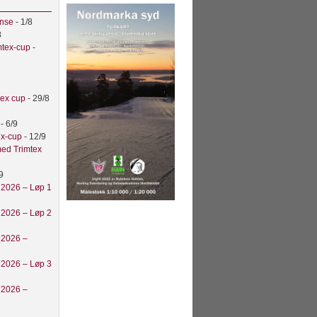
anse
- 1/8
8
mtex-cup
-
tex cup
- 29/8
t
- 6/9
ex-cup
- 12/9
ed Trimtex
9
 2026 – Løp 1
 2026 – Løp 2
 2026 –
 2026 – Løp 3
 2026 –