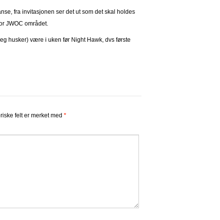
se, fra invitasjonen ser det ut som det skal holdes
d for JWOC området.
g husker) være i uken før Night Hawk, dvs første
riske felt er merket med
*