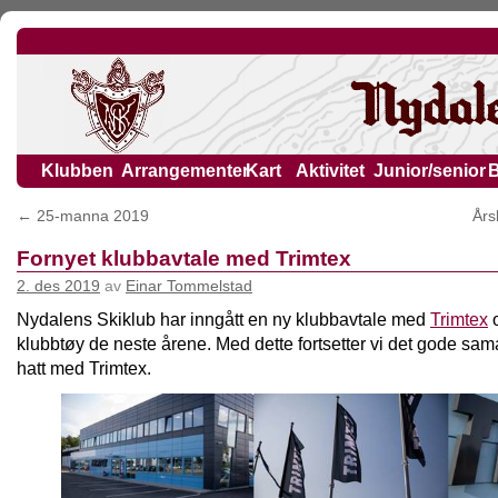
Klubben
Arrangementer
Kart
Aktivitet
Junior/senior
←
25-manna 2019
Års
Fornyet klubbavtale med Trimtex
2. des 2019
av
Einar Tommelstad
Nydalens Skiklub har inngått en ny klubbavtale med
Trimtex
o
klubbtøy de neste årene. Med dette fortsetter vi det gode sam
hatt med Trimtex.