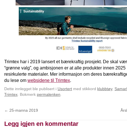
Trimtex har i 2019 lansert et bærekraftig prosjekt. De skal v
“grønne valg”, og ambisjonen er at alle produkter innen 2025
resirkulerte materialer. Mer informasjon om deres bærekraftig
du lese om
websidene til Trimtex
.
Dette innlegget ble publisert i
Usortert
med stikkord
klubbtøy
,
Samarb
Trimtex
. Bokmerk
permalenken
.
←
25-manna 2019
Års
Legg igjen en kommentar