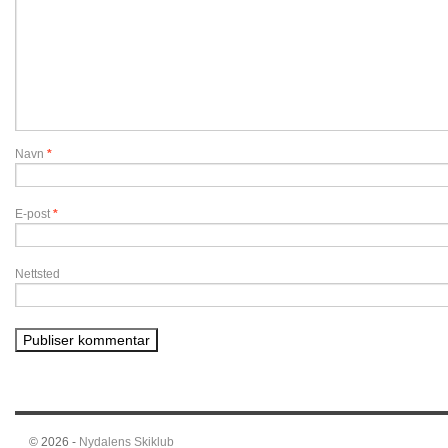
Navn
*
E-post
*
Nettsted
© 2026 -
Nydalens Skiklub