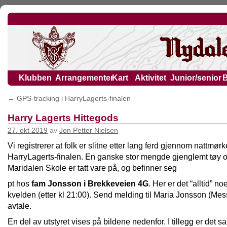
Klubben
Arrangementer
Kart
Aktivitet
Junior/senior
←
GPS-tracking i HarryLagerts-finalen
Harry Lagerts Hittegods
27. okt 2019
av
Jon Petter Nielsen
Vi registrerer at folk er slitne etter lang ferd gjennom nattmørke
HarryLagerts-finalen. En ganske stor mengde gjenglemt tøy og
Maridalen Skole er tatt vare på, og befinner seg
pt hos
fam Jonsson i Brekkeveien 4G
. Her er det “alltid” 
kvelden (etter kl 21:00). Send melding til Maria Jonsson (Mes
avtale.
En del av utstyret vises på bildene nedenfor. I tillegg er det sa