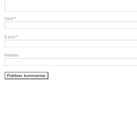
Navn
*
E-post
*
Nettsted