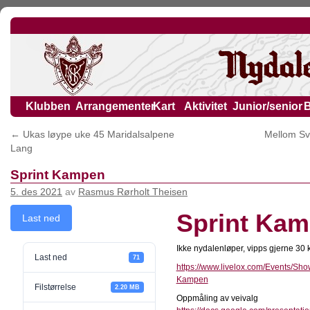
Klubben
Arrangementer
Kart
Aktivitet
Junior/senior
←
Ukas løype uke 45 Maridalsalpene
Mellom Sv
Lang
Sprint Kampen
5. des 2021
av
Rasmus Rørholt Theisen
Sprint Ka
Last ned
Ikke nydalenløper, vipps gjerne 30 k
Last ned
71
https://www.livelox.com/Events/Sho
Kampen
Filstørrelse
2.20 MB
Oppmåling av veivalg