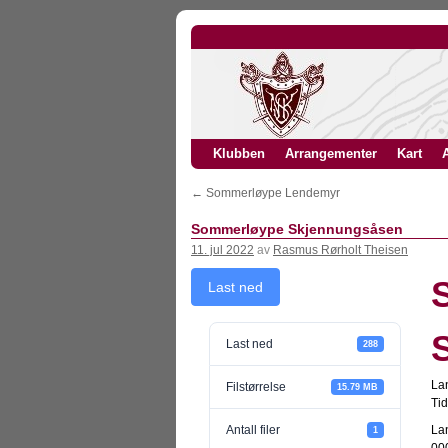
Klubben
Arrangementer
Kart
A
←
Sommerløype Lendemyr
Sommerløype Skjennungsåsen
11. jul 2022
av
Rasmus Rørholt Theisen
Last ned
Last ned
288
Lan
Filstørrelse
15.79 MB
Tid
Antall filer
Lan
1