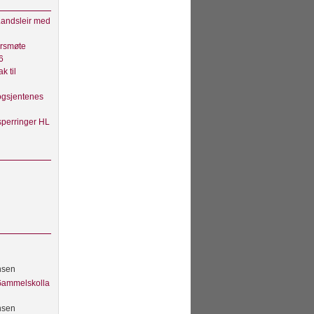
andsleir med
rsmøte
6
ak til
gsjentenes
sperringer HL
nsen
 Gammelskolla
nsen