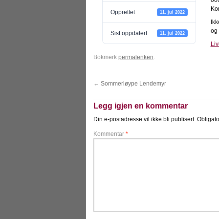
00
Kor
Opprettet
11. jul 2022
Ikk
og
Sist oppdatert
11. jul 2022
Liv
Bokmerk
permalenken
.
←
Sommerløype Lendemyr
Legg igjen en kommentar
Din e-postadresse vil ikke bli publisert.
Obligato
Kommentar
*