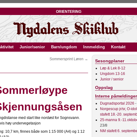
orientering
ktivitet
Junior/senior
Barn/ungdom
Innmelding
Kontakt
Sommersprint Løren
→
Sesongplaner
Løp & Lek 8-12
Ungdom 13-16
Junior / senior
Sommerløype
Oppslag
Interne påmeldinger
Skjennungsåsen
Dugnadsportal 2026
-
Norgescup jr/sr, O-ido
stafett 18.-20. septem
gdistanse med start like nordøst for Sognsvann.
25-manna 9.-11.oktob
vis høy undervegetasjon
23/8
NM stafett 6. septemb
g: 10,7 km, finnes både som 1:15 000 (A4) og 1:12