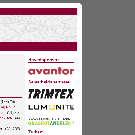
Hovedsponsor
Samarbeidspartnere
 (144) 7/8
l og NM jr
ber
- (19) 8/8
er 2026
- (44)
Støtt oss gjerne gjennom:
er
- (28) 23/8
Turkart