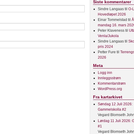
Siste kommentarer
Sindre Langaas
til
O-L
Hovedløpet 2026
Einar Tommelstad
til
Å
mandag 16. mars 202
Peter Klaveness
til
Utt
Venla/Jukola
Sindre Langaas
til
Sko
pris 2024
Petter Fure
til
Terreng
2026
Meta
Logg inn
Innleggsstrøm
Kommentarstrøm
WordPress.org
Fra kartarkivet
Søndag 12 Juli 2026:
Gammelskolla #2
Vegard Blomseth Joh
Lørdag 11 Juli 2026:
#1
Vegard Blomseth Joh