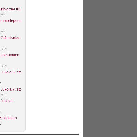
Østerdal #3
nsen
Sommerløpene
nsen
O-festivalen
nsen
O-festivalen
nsen
Jukola 5. etp
d
Jukola 7. etp
nsen
 Jukola-
d
-stafetten
d