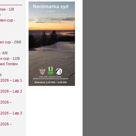
anse
- 1/8
8
mtex-cup
-
tex cup
- 29/8
t
- 6/9
ex-cup
- 12/9
ed Trimtex
9
 2026 – Løp 1
 2026 – Løp 2
 2026 –
 2026 – Løp 3
 2026 –