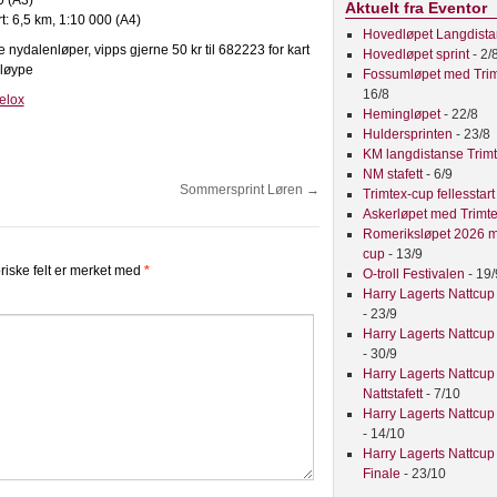
0 (A3)
Aktuelt fra Eventor
t: 6,5 km, 1:10 000 (A4)
Hovedløpet Langdist
e nydalenløper, vipps gjerne 50 kr til 682223 for kart
Hovedløpet sprint
- 2/
 løype
Fossumløpet med Tri
16/8
elox
Hemingløpet
- 22/8
Huldersprinten
- 23/8
KM langdistanse Trim
NM stafett
- 6/9
Sommersprint Løren
→
Trimtex-cup fellesstar
Askerløpet med Trimt
Romeriksløpet 2026 m
cup
- 13/9
riske felt er merket med
*
O-troll Festivalen
- 19/
Harry Lagerts Nattcup
- 23/9
Harry Lagerts Nattcup
- 30/9
Harry Lagerts Nattcup
Nattstafett
- 7/10
Harry Lagerts Nattcup
- 14/10
Harry Lagerts Nattcup
Finale
- 23/10