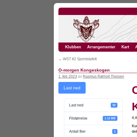
Klubben
Arrangementer
Kart
A
←
WST #2 Sprintstafett
O-morgen Kongeskogen
1. feb 2023
av
Rasmus Rørholt Theisen
Last ned
Last ned
52
4,
Filstørrelse
1.12 MB
Kur
Antall filer
det
1