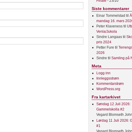
Finale
- 23/10
Siste kommentarer
Einar Tommelstad
til
Å
mandag 16. mars 202
Peter Klaveness
til
Utt
Venla/Jukola
Sindre Langaas
til
Sko
pris 2024
Petter Fure
til
Terreng
2026
Sindre
til
Samling på N
Meta
Logg inn
Innleggsstrøm
Kommentarstrøm
WordPress.org
Fra kartarkivet
Søndag 12 Juli 2026:
Gammelskolla #2
Vegard Blomseth Joh
Lørdag 11 Juli 2026:
#1
Vegard Blomseth Joh