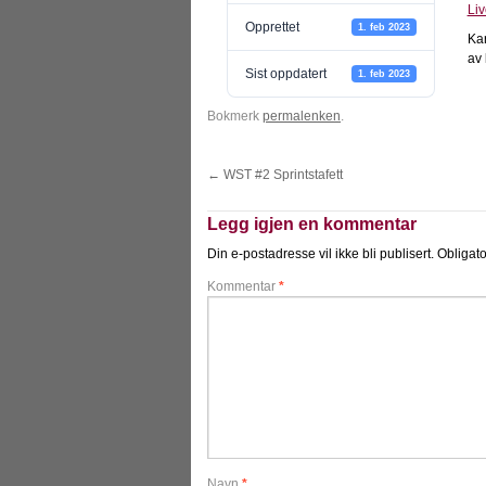
Liv
Opprettet
1. feb 2023
Kar
av 
Sist oppdatert
1. feb 2023
Bokmerk
permalenken
.
←
WST #2 Sprintstafett
Legg igjen en kommentar
Din e-postadresse vil ikke bli publisert.
Obligato
Kommentar
*
Navn
*