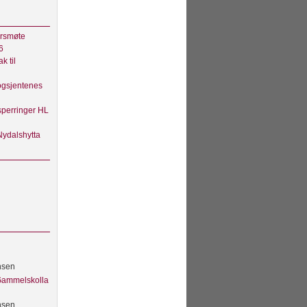
rsmøte
6
ak til
gsjentenes
sperringer HL
ydalshytta
nsen
 Gammelskolla
nsen