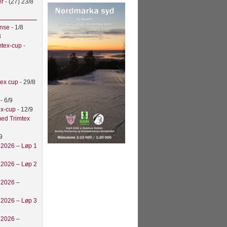
er
- (27) 23/8
anse
- 1/8
8
mtex-cup
-
tex cup
- 29/8
t
- 6/9
ex-cup
- 12/9
ed Trimtex
9
 2026 – Løp 1
 2026 – Løp 2
 2026 –
 2026 – Løp 3
 2026 –