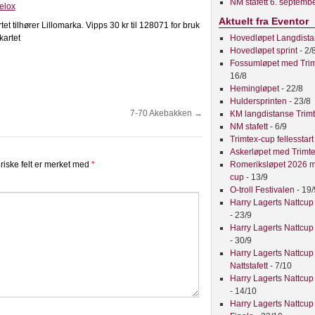
NM stafett 6. septemb
elox
Aktuelt fra Eventor
tet tilhører Lillomarka. Vipps 30 kr til 128071 for bruk
kartet
Hovedløpet Langdist
Hovedløpet sprint
- 2/
Fossumløpet med Tri
16/8
Hemingløpet
- 22/8
Huldersprinten
- 23/8
7-70 Akebakken
→
KM langdistanse Trim
NM stafett
- 6/9
Trimtex-cup fellesstar
Askerløpet med Trimt
riske felt er merket med
*
Romeriksløpet 2026 m
cup
- 13/9
O-troll Festivalen
- 19/
Harry Lagerts Nattcup
- 23/9
Harry Lagerts Nattcup
- 30/9
Harry Lagerts Nattcup
Nattstafett
- 7/10
Harry Lagerts Nattcup
- 14/10
Harry Lagerts Nattcup