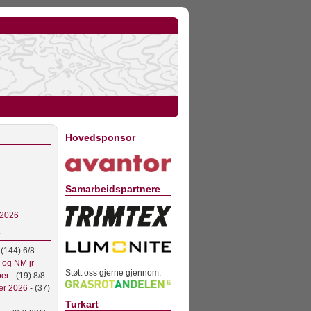
Hovedsponsor
Samarbeidspartnere
 2026
 (144) 6/8
l og NM jr
Støtt oss gjerne gjennom:
ber
- (19) 8/8
er 2026
- (37)
Turkart