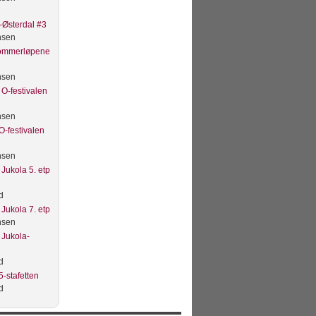
Østerdal #3
nsen
Sommerløpene
nsen
O-festivalen
nsen
O-festivalen
nsen
Jukola 5. etp
d
Jukola 7. etp
nsen
 Jukola-
d
-stafetten
d