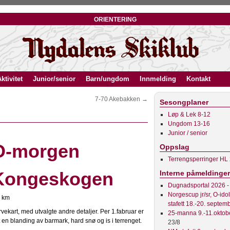
orientering
ktivitet
Junior/senior
Barn/ungdom
Innmelding
Kontakt
7-70 Akebakken
→
Sesongplaner
Løp & Lek 8-12
Ungdom 13-16
Junior / senior
O-morgen
Oppslag
Terrengsperringer HL
Kongeskogen
Interne påmeldinger
Dugnadsportal 2026
-
Norgescup jr/sr, O-ido
4 km
stafett 18.-20. septem
vekart, med utvalgte andre detaljer. Per 1.fabruar er
25-manna 9.-11.oktob
 en blanding av barmark, hard snø og is i terrenget.
23/8