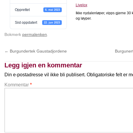
Livelox
Opprettet
6. mai 2023
Ikke nydalenløper, vipps gjerne 30 kr
og løyper.
Sist oppdatert
22. jun 2023
Bokmerk
permalenken
.
←
Burgundertek Gaustadjordene
Burguner
Legg igjen en kommentar
Din e-postadresse vil ikke bli publisert.
Obligatoriske felt er
Kommentar
*