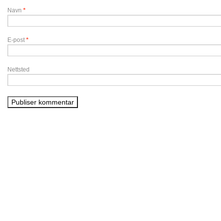
Navn
*
E-post
*
Nettsted