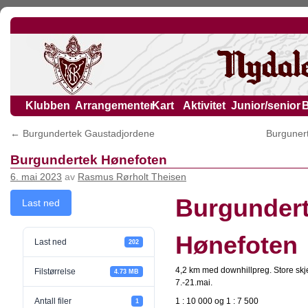
Klubben
Arrangementer
Kart
Aktivitet
Junior/senior
←
Burgundertek Gaustadjordene
Burguner
Burgundertek Hønefoten
6. mai 2023
av
Rasmus Rørholt Theisen
Burgunder
Last ned
Hønefoten
Last ned
202
4,2 km med downhillpreg. Store skj
Filstørrelse
4.73 MB
7.-21.mai.
Antall filer
1 : 10 000 og 1 : 7 500
1