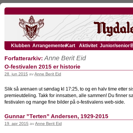
Klubben
Arrangementer
Kart
Aktivitet
Junior/senior
Anne Berit Eid
Forfatterarkiv:
O-festivalen 2015 er historie
28. jun 2015
av
Anne Berit Eid
Slik så arenaen ut søndag kl 17:25, to og en halv time etter si
premieutdeling. Takk for innsatsen, alle sammen! Du finner sa
festivalen og mange fine bilder på o-festivalens web-side.
Gunnar ”Terten” Andersen, 1929-2015
19. apr 2015
av
Anne Berit Eid