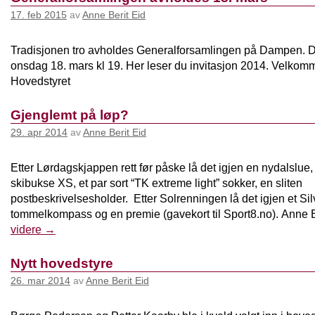
17. feb 2015
av
Anne Berit Eid
Tradisjonen tro avholdes Generalforsamlingen på Dampen. De
onsdag 18. mars kl 19. Her leser du invitasjon 2014. Velkom
Hovedstyret
Gjenglemt på løp?
29. apr 2014
av
Anne Berit Eid
Etter Lørdagskjappen rett før påske lå det igjen en nydalslue,
skibukse XS, et par sort “TK extreme light” sokker, en sliten
postbeskrivelsesholder. Etter Solrenningen lå det igjen et Si
tommelkompass og en premie (gavekort til Sport8.no). Anne 
videre
→
Nytt hovedstyre
26. mar 2014
av
Anne Berit Eid