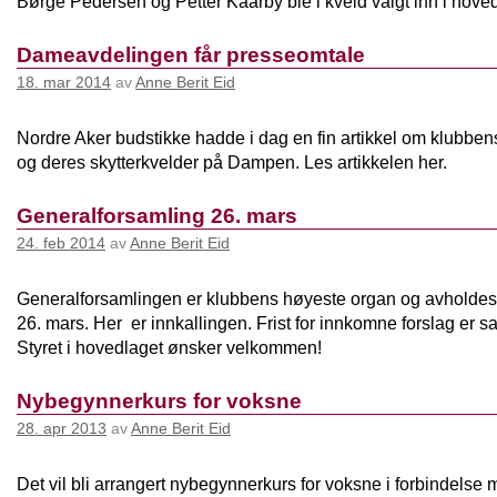
Børge Pedersen og Petter Kaarby ble i kveld valgt inn i hoved
Dameavdelingen får presseomtale
18. mar 2014
av
Anne Berit Eid
Nordre Aker budstikke hadde i dag en fin artikkel om klubbe
og deres skytterkvelder på Dampen. Les artikkelen her.
Generalforsamling 26. mars
24. feb 2014
av
Anne Berit Eid
Generalforsamlingen er klubbens høyeste organ og avhold
26. mars. Her er innkallingen. Frist for innkomne forslag er sat
Styret i hovedlaget ønsker velkommen!
Nybegynnerkurs for voksne
28. apr 2013
av
Anne Berit Eid
Det vil bli arrangert nybegynnerkurs for voksne i forbindelse