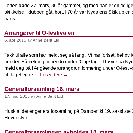
Terten døde 27. mars, 86 år gammel, og med han er en tidlige
skikkelse i klubben gått bort. I 70 år var Nydalens Skiklub en s
hans.
Arrangører til O-festivalen
6. apr 2015
av
Anne Berit Eid
Takk til alle som har meldt seg så langt! Vi har fortsatt behov 
hender. Påmelding finner du under ”Oppslag” til høyre på Ny
meld deg på ! Angående arrangøruniformering under O-festival
bli laget egne …
Les videre
→
Generalforsamling 18. mars
17. mar 2015
av
Anne Berit Eid
Husk at det er generalforsamling på Dampen kl 19. saksliste 
Hovedstyret
Generalforsamlingen avholdes 18. mars