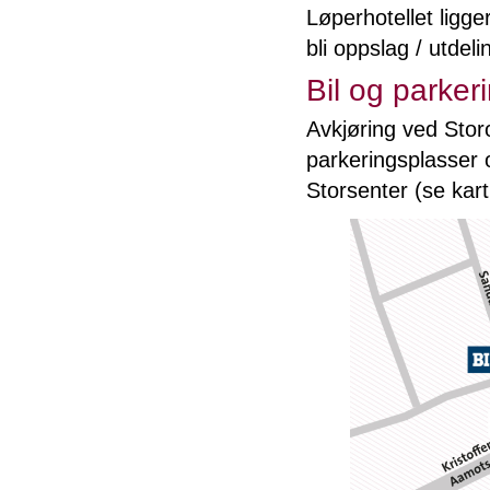
Løperhotellet ligge
bli oppslag / utdel
Bil og parker
Avkjøring ved Storo
parkeringsplasser 
Storsenter (se kart