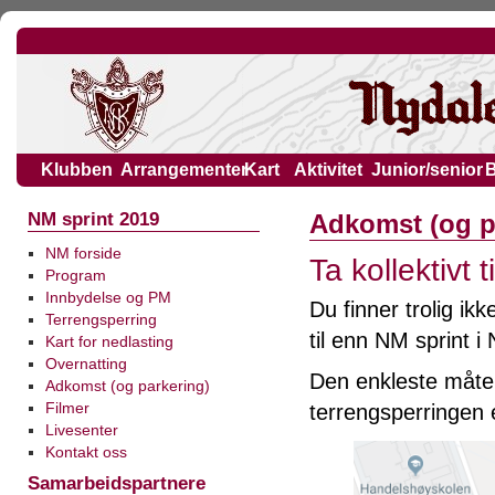
Klubben
Arrangementer
Kart
Aktivitet
Junior/senior
NM sprint 2019
Adkomst (og p
NM forside
Ta kollektivt t
Program
Innbydelse og PM
Du finner trolig ikk
Terrengsperring
til enn NM sprint i
Kart for nedlasting
Overnatting
Den enkleste måten
Adkomst (og parkering)
Filmer
terrengsperringen e
Livesenter
Kontakt oss
Samarbeidspartnere