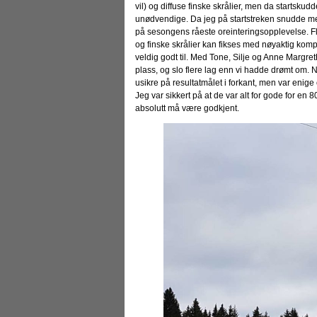
vil) og diffuse finske skrålier, men da startskud
unødvendige. Da jeg på startstreken snudde meg b
på sesongens råeste oreinteringsopplevelse. Fly
og finske skrålier kan fikses med nøyaktig kompa
veldig godt til. Med Tone, Silje og Anne Margret
plass, og slo flere lag enn vi hadde drømt om.
usikre på resultatmålet i forkant, men var enig
Jeg var sikkert på at de var alt for gode for en
absolutt må være godkjent.