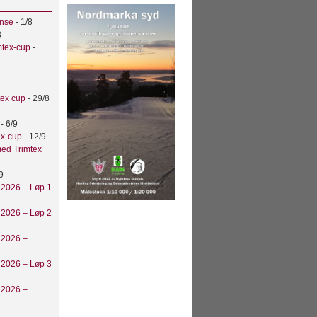
anse
- 1/8
8
mtex-cup
-
tex cup
- 29/8
t
- 6/9
ex-cup
- 12/9
ed Trimtex
9
 2026 – Løp 1
 2026 – Løp 2
 2026 –
 2026 – Løp 3
 2026 –