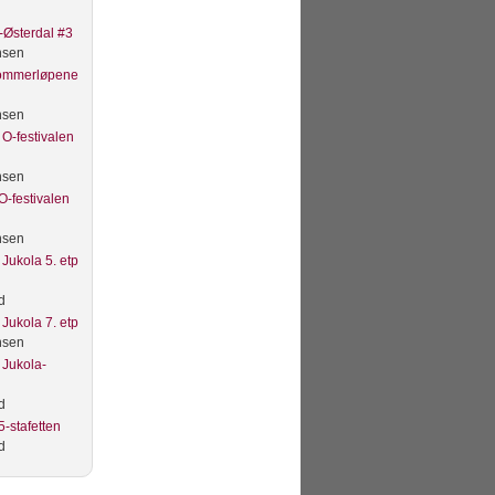
Østerdal #3
nsen
Sommerløpene
nsen
O-festivalen
nsen
O-festivalen
nsen
Jukola 5. etp
d
Jukola 7. etp
nsen
 Jukola-
d
-stafetten
d