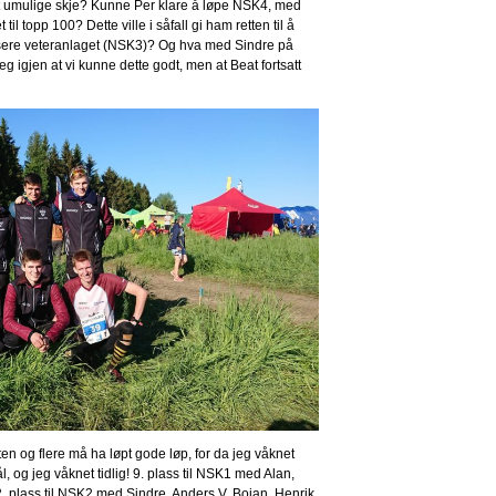
t umulige skje? Kunne Per klare å løpe NSK4, med
til topp 100? Dette ville i såfall gi ham retten til å
 passere veteranlaget (NSK3)? Og hva med Sindre på
 igjen at vi kunne dette godt, men at Beat fortsatt
 og flere må ha løpt gode løp, for da jeg våknet
 og jeg våknet tidlig! 9. plass til NSK1 med Alan,
2. plass til NSK2 med Sindre, Anders V, Bojan, Henrik,