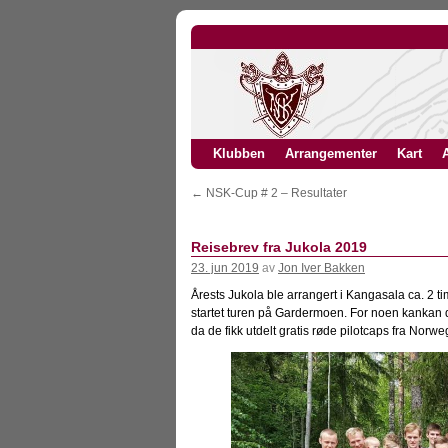
Klubben
Arrangementer
Kart
A
←
NSK-Cup # 2 – Resultater
Reisebrev fra Jukola 2019
23. jun 2019
av
Jon Iver Bakken
Årests Jukola ble arrangert i Kangasala ca. 2 ti
startet turen på Gardermoen. For noen kankan d
da de fikk utdelt gratis røde pilotcaps fra Norw