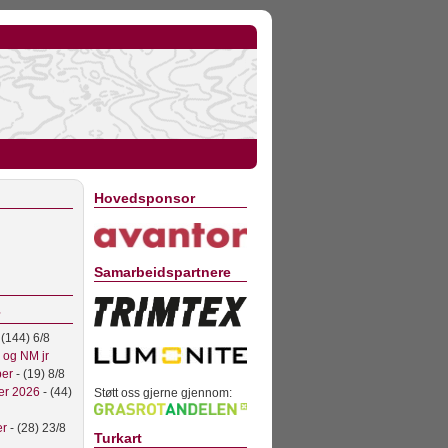
Hovedsponsor
Samarbeidspartnere
 (144) 6/8
l og NM jr
ber
- (19) 8/8
er 2026
- (44)
Støtt oss gjerne gjennom:
er
- (28) 23/8
Turkart