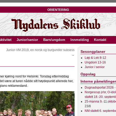
orientering
ktivitet
Junior/senior
Barn/ungdom
Innmelding
Kontakt
Junior-VM 2019, en norsk og burgunder suksess
Sesongplaner
→
Løp & Lek 8-12
Ungdom 13-16
Junior / senior
Oppslag
mer kjøring nord for Helsinki. Torsdag ettermiddag
et være at turen nådde sitt høydepunkt allerede her,
Interne påmeldinger
egians reklamestand.
Dugnadsportal 2026
-
Norgescup jr/sr, O-ido
stafett 18.-20. septem
25-manna 9.-11.oktob
23/8
NM stafett 6. septemb