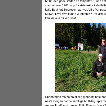
NSK1 den gode starten de fortjente? Kunne de
startnummer 1963, opp fra siste rekke i startfeltet 
kalle Beat fort Bert resten av livet. Ville Per
NSK2? Hvor mye kunne vi forvente? Det viste seg
kan kreve å bli kalt Beat.
Spenningen må ha holdt seg gjennom hele natten
neste morgen hadde samtlige NSK-lag løpt i mål,
Anders N, Håvard, Lukas, Eirik, Elias og Jon. 4