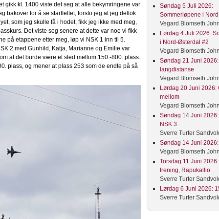
det gikk kl. 1400 viste det seg at alle bekymringene var
Søndag 5 Juli 2026:
akover for å se startfeltet, forsto jeg at jeg deltok
Sommerløpene i Nord-
et, som jeg skulle få i hodet, fikk jeg ikke med meg,
Vegard Blomseth Joh
sskurs. Det viste seg senere at dette var noe vi fikk
Lørdag 4 Juli 2026: 
he på etappene etter meg, løp vi NSK 1 inn til 5.
i Nord-Østerdal #2
 NSK 2 med Gunhild, Katja, Marianne og Emilie var
Vegard Blomseth Joh
e om at det burde være et sted mellom 150.-800. plass.
Søndag 21 Juni 2026: 
 800. plass, og mener at plass 253 som de endte på så
langdistanse
Vegard Blomseth Joh
Lørdag 20 Juni 2026: 
mellom
Vegard Blomseth Joh
Søndag 14 Juni 2026: 
NSK 3
Sverre Turter Sandvol
Søndag 14 Juni 2026: 
Vegard Blomseth Joh
Torsdag 11 Juni 2026:
trening, Rapukallio
Sverre Turter Sandvol
Lørdag 6 Juni 2026: 15
Sverre Turter Sandvol