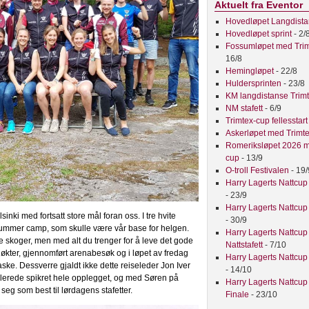
Aktuelt fra Eventor
Hovedløpet Langdist
Hovedløpet sprint
- 2/
Fossumløpet med Tri
16/8
Hemingløpet
- 22/8
Huldersprinten
- 23/8
KM langdistanse Trim
NM stafett
- 6/9
Trimtex-cup fellesstar
Askerløpet med Trimt
Romeriksløpet 2026 m
cup
- 13/9
O-troll Festivalen
- 19/
Harry Lagerts Nattcup
- 23/9
Harry Lagerts Nattcup
lsinki med fortsatt store mål foran oss. I tre hvite
- 30/9
a Summer camp, som skulle være vår base for helgen.
Harry Lagerts Nattcup
ske skoger, men med alt du trenger for å leve det gode
Nattstafett
- 7/10
agøkter, gjennomført arenabesøk og i løpet av fredag
Harry Lagerts Nattcup
ke. Dessverre gjaldt ikke dette reiseleder Jon Iver
- 14/10
allerede spikret hele opplegget, og med Søren på
Harry Lagerts Nattcup
eg som best til lørdagens stafetter.
Finale
- 23/10