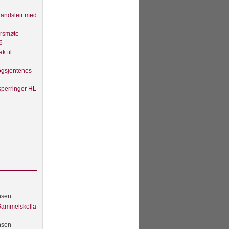
andsleir med
rsmøte
6
ak til
gsjentenes
sperringer HL
nsen
 Gammelskolla
nsen