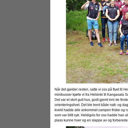
Når det gjelder resten, satte vi oss på flyet til He
minibusser kjørte vi fra Helsinki til Kangasal
Det var et stort gult hus, godt gjemt inni de fin
orienteringslivet. Det ble trent både natt- og d
kveld hadde alle ankommet campen friske og ras
som var blitt syk. Heldigvis for oss hadde han 
plass kunne hver og en slappe av og forberede s