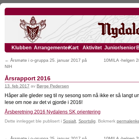
Klubben
Arrangementer
Kart
Aktivitet
Junior/senior
←
Årsmøte i o-gruppa 25. januar 2017 på
10MILA -helgen 2
NIH
Årsrapport 2016
13. feb 2017
av
Børge Pedersen
Håper alle gleder seg til ny sesong som nå ikke er så langt u
lese om noe av det vi gjorde i 2016!
Årsberetning 2016 Nydalens SK orientering
Dette innlegget ble publisert i
Sosialt
,
Sportslig
. Bokmerk
permalenk
←
Årsmøte i o-gruppa 25. januar 2017 på
10MILA -helgen 2