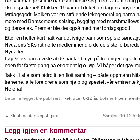
Det var mange sultne barn som koste seg med taco-middag 
skolekjøkkenet! Klokken 19 var det duket for dagens høydepu
lørdagsgodt. Maiken var en strålende lekegeneral og barna ha
moro med Bamsemoms-spising, bygging med marshmallows o
og danselek. Premier ble det også med mer lørdagsgodt!
Etter en heller kort natt var det ivrige barn som spiste sønda
Nydalens SKs rutinerte medlemmer gjorde de siste forberede
Nydalten.
Løp & lek-barna viste at de har lært mye på treninger, og alle d
noen for første gang på et ordentlig o-løp. Vi håper det gav 
Takk til alle som bidro til en flott samling – både oppmann Nils
trenerne, alle foreldrene som hjalp og spesielt vår eminente k
Helena!
Dette innlegget ble publisert i
Rekrutter 8-12 år
. Bokmerk
permalenk
←
Klubbmesterskap 4. juni
Samling 10-12 år 
Legg igjen en kommentar