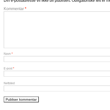
Din e-postadresse vil ikke bli publisert.
Obligatoriske felt er
Kommentar
*
Navn
*
E-post
*
Nettsted