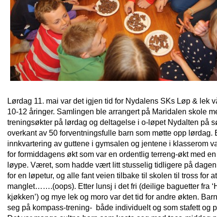
Lørdag 11. mai var det igjen tid for Nydalens SKs Løp & lek v
10-12 åringer. Samlingen ble arrangert på Maridalen skole m
treningsøkter på lørdag og deltagelse i o-løpet Nydalten på 
overkant av 50 forventningsfulle barn som møtte opp lørdag. E
innkvartering av guttene i gymsalen og jentene i klasserom var
for formiddagens økt som var en ordentlig terreng-økt med en
løype. Været, som hadde vært litt stusselig tidligere på dagen,
for en løpetur, og alle fant veien tilbake til skolen til tross for
manglet…….(oops). Etter lunsj i det fri (deilige baguetter fra 
kjøkken’) og mye lek og moro var det tid for andre økten. Barn
seg på kompass-trening- både individuelt og som stafett og på