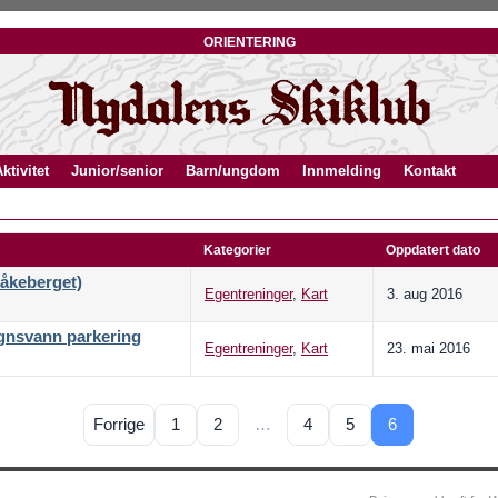
orientering
ktivitet
Junior/senior
Barn/ungdom
Innmelding
Kontakt
Kategorier
Oppdatert dato
Låkeberget)
Egentreninger
,
Kart
3. aug 2016
ognsvann parkering
Egentreninger
,
Kart
23. mai 2016
Forrige
1
2
…
4
5
6