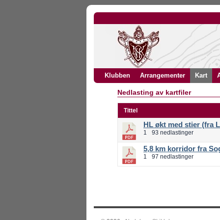
Klubben
Arrangementer
Kart
A
Nedlasting av kartfiler
Tittel
HL økt med stier (fra 
1
93 nedlastinger
5,8 km korridor fra S
1
97 nedlastinger