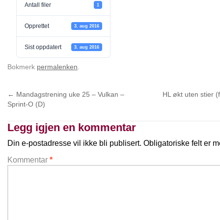
Antall filer
1
Opprettet
3. aug 2016
Sist oppdatert
3. aug 2016
Bokmerk
permalenken
.
←
Mandagstrening uke 25 – Vulkan –
HL økt uten stier 
Sprint-O (D)
Legg igjen en kommentar
Din e-postadresse vil ikke bli publisert.
Obligatoriske felt er
Kommentar
*