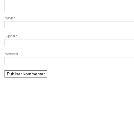
Navn
*
E-post
*
Nettsted