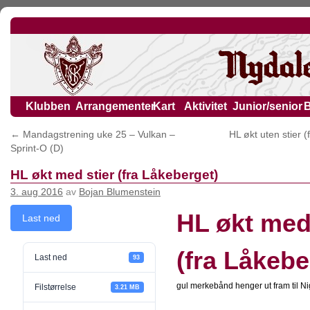
Klubben
Arrangementer
Kart
Aktivitet
Junior/senior
←
Mandagstrening uke 25 – Vulkan –
HL økt uten stier 
Sprint-O (D)
HL økt med stier (fra Låkeberget)
3. aug 2016
av
Bojan Blumenstein
HL økt med 
Last ned
(fra Låkebe
Last ned
93
gul merkebånd henger ut fram til N
Filstørrelse
3.21 MB