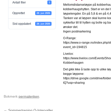
Antall filer
1
Mellomdistanseløype på kobberha
kobberhaugshytten. Start er en del
Opprettet
28. jun 2026
løypelengder. En på 5,8 & en på 4,
Tanken var at løypen skal kunne k
sykkeltur till til hytten og bolle og
Sist oppdatert
28. jun 2026
ønsker det.
Ingen postmarkering
O-Range:
https://www.o-range.no/index.php/s
event_id=194815
Livelox:
https://www.livelox.com/Events/S
Kobberhaugen
Det gikk ikke å laste opp to ulike løy
begge løypene:
https://drive.google.com/drive/f
tQ?usp=sharing
Bokmerk
permalenken
.
←
Sommertrening O-Intervaller