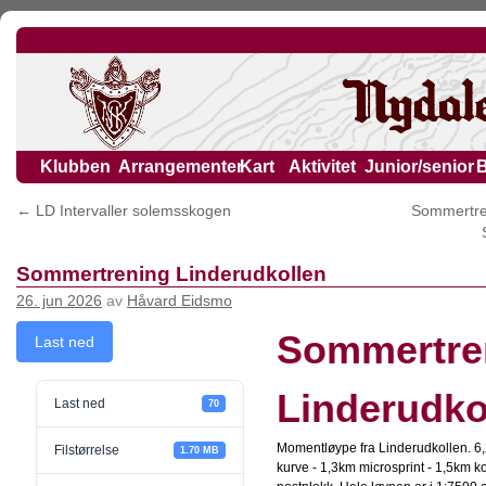
Klubben
Arrangementer
Kart
Aktivitet
Junior/senior
←
LD Intervaller solemsskogen
Sommertren
Sommertrening Linderudkollen
26. jun 2026
av
Håvard Eidsmo
Sommertre
Last ned
Linderudko
Last ned
70
Momentløype fra Linderudkollen. 6,
Filstørrelse
1.70 MB
kurve - 1,3km microsprint - 1,5km ko