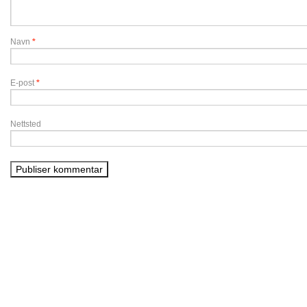
Navn
*
E-post
*
Nettsted