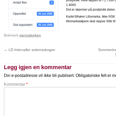
postplokk. Hele løypen er i 1:7500 
Antall filer
1
1:4000
Det er skjermer på postplokk delen.
Opprettet
26. jun 2026
Kartet tilhører Lillomarka. Ikke NSK 
lillomarkaløpere skal vippse 30kr ti
Sist oppdatert
26. jun 2026
Bokmerk
permalenken
.
←
LD Intervaller solemsskogen
Sommertren
Legg igjen en kommentar
Din e-postadresse vil ikke bli publisert.
Obligatoriske felt er
Kommentar
*