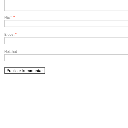
Navn
*
E-post
*
Nettsted