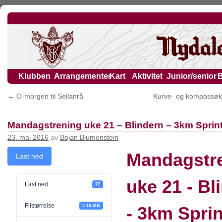
Klubben
Arrangementer
Kart
Aktivitet
Junior/senior
←
O-morgen til Sellanrå
Kurve- og kompassøk
Mandagstrening uke 21 – Blindern – 3km Sprint
23. mai 2016
av
Bojan Blumenstein
Mandagstr
Last ned
uke 21 - Bl
Last ned
77
Filstørrelse
5.16 MB
- 3km Sprin