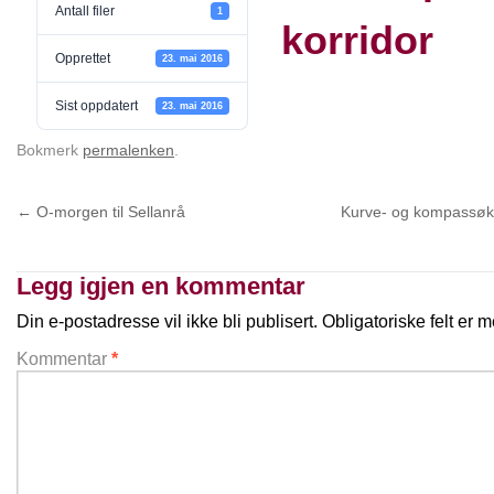
Antall filer
1
korridor
Opprettet
23. mai 2016
Sist oppdatert
23. mai 2016
Bokmerk
permalenken
.
←
O-morgen til Sellanrå
Kurve- og kompassøk
Legg igjen en kommentar
Din e-postadresse vil ikke bli publisert.
Obligatoriske felt er
Kommentar
*