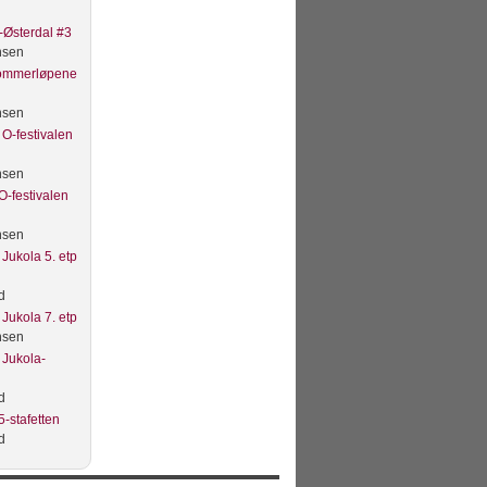
Østerdal #3
nsen
Sommerløpene
nsen
O-festivalen
nsen
O-festivalen
nsen
Jukola 5. etp
d
Jukola 7. etp
nsen
 Jukola-
d
-stafetten
d