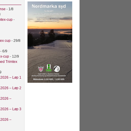
anse
- 1/8
8
mtex-cup
-
tex cup
- 29/8
t
- 6/9
ex-cup
- 12/9
ed Trimtex
9
 2026 – Løp 1
 2026 – Løp 2
 2026 –
 2026 – Løp 3
 2026 –