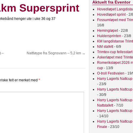
Aktuelt fra Eventor
1km Supersprint
Hovedløpet Langdist
Hovedløpet sprint
- 2/
rkebånd henger ute i uke 36 og 37
Fossumløpet med Tri
16/8
Hemingløpet
- 22/8
Huldersprinten
- 23/8
KM langdistanse Trim
NM stafett
- 6/9
Trimtex-cup fellesstar
) –
Nattløype fra Sognsvann – 5,2 km
→
Askerløpet med Trimt
Romeriksløpet 2026 m
cup
- 13/9
O-troll Festivalen
- 19/
Harry Lagerts Nattcup
riske felt er merket med
*
- 23/9
Harry Lagerts Nattcup
- 30/9
Harry Lagerts Nattcup
Nattstafett
- 7/10
Harry Lagerts Nattcup
- 14/10
Harry Lagerts Nattcup
Finale
- 23/10