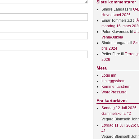
Siste kommentarer
Sindre Langaas
til
O-L
Hovedløpet 2026
Einar Tommelstad
til
Å
mandag 16. mars 202
Peter Klaveness
til
Utt
Venla/Jukola
Sindre Langaas
til
Sko
pris 2024
Petter Fure
til
Terreng
2026
Meta
Logg inn
Innleggsstrøm
Kommentarstrøm
WordPress.org
Fra kartarkivet
Søndag 12 Juli 2026:
Gammelskolla #2
Vegard Blomseth Joh
Lørdag 11 Juli 2026:
#1
Vegard Blomseth Joh