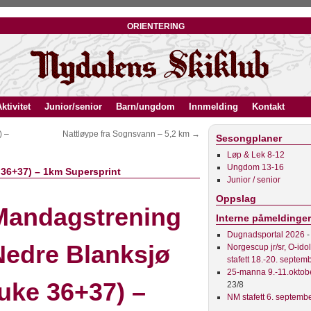
orientering
ktivitet
Junior/senior
Barn/ungdom
Innmelding
Kontakt
) –
Nattløype fra Sognsvann – 5,2 km
→
Sesongplaner
Løp & Lek 8-12
Ungdom 13-16
36+37) – 1km Supersprint
Junior / senior
Oppslag
Mandagstrening
Interne påmeldinger
Dugnadsportal 2026
-
Nedre Blanksjø
Norgescup jr/sr, O-ido
stafett 18.-20. septem
25-manna 9.-11.oktob
(uke 36+37) –
23/8
NM stafett 6. septemb