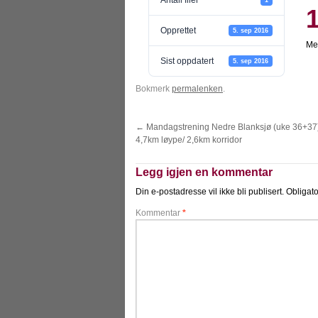
Antall filer
Opprettet
5. sep 2016
Me
Sist oppdatert
5. sep 2016
Bokmerk
permalenken
.
←
Mandagstrening Nedre Blanksjø (uke 36+37
4,7km løype/ 2,6km korridor
Legg igjen en kommentar
Din e-postadresse vil ikke bli publisert.
Obligato
Kommentar
*