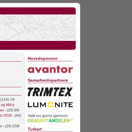
Hovedsponsor
Samarbeidspartnere
 (144) 7/8
l og NM jr
ber
- (20) 8/8
er 2026
- (44)
Støtt oss gjerne gjennom:
er
- (29) 23/8
Turkart