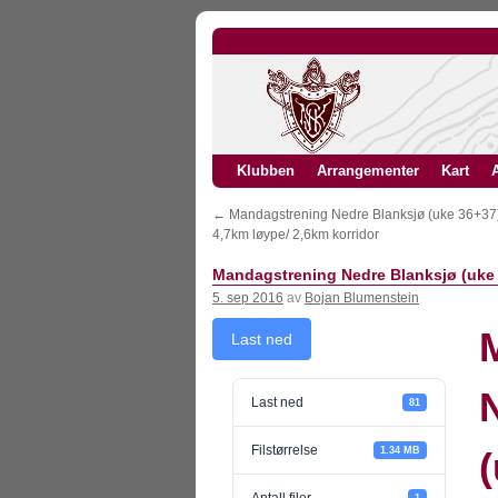
Klubben
Arrangementer
Kart
A
←
Mandagstrening Nedre Blanksjø (uke 36+37
4,7km løype/ 2,6km korridor
Mandagstrening Nedre Blanksjø (uke 
5. sep 2016
av
Bojan Blumenstein
Last ned
Last ned
81
Filstørrelse
1.34 MB
1