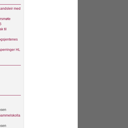
andsleir med
rsmøte
6
ak til
gsjentenes
sperringer HL
nsen
 Gammelskolla
nsen