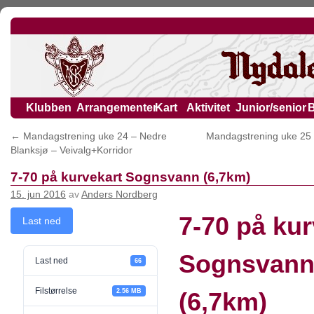
Klubben
Arrangementer
Kart
Aktivitet
Junior/senior
←
Mandagstrening uke 24 – Nedre
Mandagstrening uke 25 –
Blanksjø – Veivalg+Korridor
7-70 på kurvekart Sognsvann (6,7km)
15. jun 2016
av
Anders Nordberg
7-70 på kur
Last ned
Sognsvan
Last ned
66
Filstørrelse
2.56 MB
(6,7km)