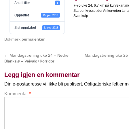
Antall filer
1
7-70 uke 24. 6,7 km på kurvekart m
Start er krysset der Ankerveien tar 
Opprettet
15. jun 2016
Svartkulp.
Sist oppdatert
2. sep 2016
Bokmerk
permalenken
.
←
Mandagstrening uke 24 – Nedre
Mandagstrening uke 25 –
Blanksjø – Veivalg+Korridor
Legg igjen en kommentar
Din e-postadresse vil ikke bli publisert.
Obligatoriske felt er
Kommentar
*