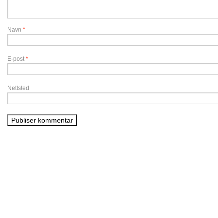
Navn
*
E-post
*
Nettsted