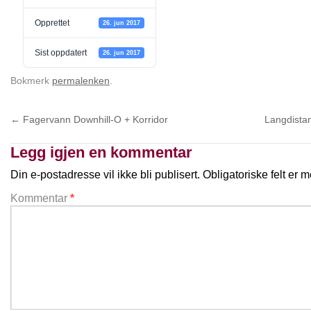
Opprettet
26. jun 2017
Sist oppdatert
26. jun 2017
Bokmerk
permalenken
.
←
Fagervann Downhill-O + Korridor
Langdista
Legg igjen en kommentar
Din e-postadresse vil ikke bli publisert.
Obligatoriske felt er
Kommentar
*