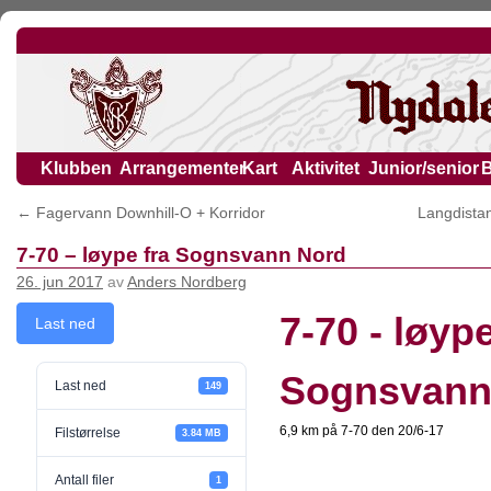
Klubben
Arrangementer
Kart
Aktivitet
Junior/senior
←
Fagervann Downhill-O + Korridor
Langdista
7-70 – løype fra Sognsvann Nord
26. jun 2017
av
Anders Nordberg
7-70 - løype
Last ned
Sognsvann
Last ned
149
6,9 km på 7-70 den 20/6-17
Filstørrelse
3.84 MB
Antall filer
1