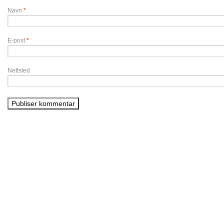
Navn
*
E-post
*
Nettsted