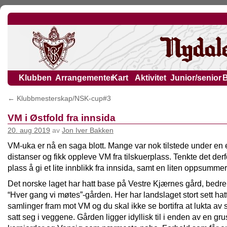
Klubben
Arrangementer
Kart
Aktivitet
Junior/senior
←
Klubbmesterskap/NSK-cup#3
VM i Østfold fra innsida
20. aug 2019
av
Jon Iver Bakken
VM-uka er nå en saga blott. Mange var nok tilstede under en el
distanser og fikk oppleve VM fra tilskuerplass. Tenkte det derf
plass å gi et lite innblikk fra innsida, samt en liten oppsummer
Det norske laget har hatt base på Vestre Kjærnes gård, bedre
“Hver gang vi møtes”-gården. Her har landslaget stort sett hatt 
samlinger fram mot VM og du skal ikke se bortifra at lukta av s
satt seg i veggene. Gården ligger idyllisk til i enden av en gr