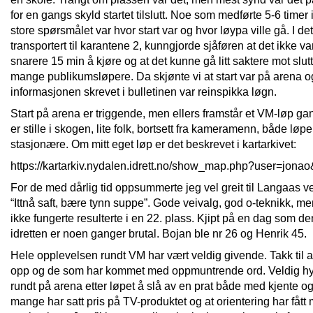
for en gangs skyld startet tilslutt. Noe som medførte 5-6 timer
store spørsmålet var hvor start var og hvor løypa ville gå. I det
transportert til karantene 2, kunngjorde sjåføren at det ikke v
snarere 15 min å kjøre og at det kunne gå litt saktere mot slu
mange publikumsløpere. Da skjønte vi at start var på arena o
informasjonen skrevet i bulletinen var reinspikka løgn.
Start på arena er triggende, men ellers framstår et VM-løp ga
er stille i skogen, lite folk, bortsett fra kameramenn, både lø
stasjonære. Om mitt eget løp er det beskrevet i kartarkivet:
https://kartarkiv.nydalen.idrett.no/show_map.php?user=jon
For de med dårlig tid oppsummerte jeg vel greit til Langaas 
“Ittnå saft, bære tynn suppe”. Gode veivalg, god o-teknikk, 
ikke fungerte resulterte i en 22. plass. Kjipt på en dag som 
idretten er noen ganger brutal. Bojan ble nr 26 og Henrik 45.
Hele opplevelsen rundt VM har vært veldig givende. Takk til 
opp og de som har kommet med oppmuntrende ord. Veldig hy
rundt på arena etter løpet å slå av en prat både med kjente og
mange har satt pris på TV-produktet og at orientering har fått