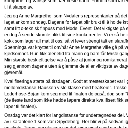
kornjorder og Vansjø som nærmeste nabo. Forhold som får e
til å slappe av.
Jeg og Anne Margrethe, som Nydalens representanter på det
laget ankom søndag. Dagene før løpet blir brukt til å holde k
samt litt o-teknisk finpuss med Model Event. Det viktigste på e
er dog å sende skumle blikk til sine konkurrenter. Vi er så held
kokk som lager all mat til oss, så vi lever strengt talt en slaraff
Spenninga var knyttet til om/når Anne Margrethe ville gå på 
kjedsomhet. Hun fikk alenetid fra mann og barn får første ga
Min største beskjeftigelse var å påse at junior og romkamera
seg gjennom dagene uten å glemme de aller viktigste av da
gjøremål.
Kvalifiseringa starta på tirsdagen. Godt at mesterskapet var i
mellomdistanse-Hausken viste klasse med heatseier. Tresko
Lederhose-Bojan kom seg med til finalen de også, dog som “k
(de fleste land som ikke hadde løpere direkte kvalifisert fikk 
løper til finalen).
Onsdag var det klart for langdistanse for undertegnedes del. Vi
av i karantene 1 som var i Spydeberg. Her blir vi på sedvanlig
en skole. Trangt om plassen var det, men mest synd var det 