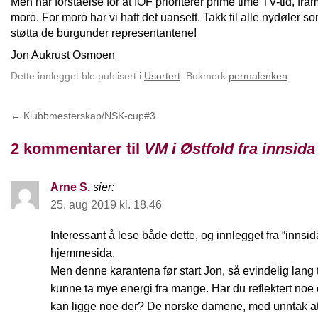
Men har forståelse for at IOF prioriterer prime time TV-tid, fram
moro. For moro har vi hatt det uansett. Takk til alle nydøler 
støtta de burgunder representantene!
Jon Aukrust Osmoen
Dette innlegget ble publisert i
Usortert
. Bokmerk
permalenken
.
←
Klubbmesterskap/NSK-cup#3
2 kommentarer til
VM i Østfold fra innsida
Arne S.
sier:
25. aug 2019 kl. 18.46
Interessant å lese både dette, og innlegget fra “innsid
hjemmesida.
Men denne karantena før start Jon, så evindelig lang t
kunne ta mye energi fra mange. Har du reflektert noe 
kan ligge noe der? De norske damene, med unntak at 