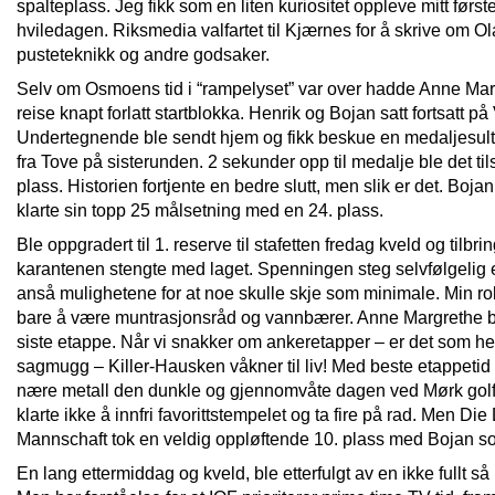
spalteplass. Jeg fikk som en liten kuriositet oppleve mitt først
hviledagen. Riksmedia valfartet til Kjærnes for å skrive om O
pusteteknikk og andre godsaker.
Selv om Osmoens tid i “rampelyset” var over hadde Anne Ma
reise knapt forlatt startblokka. Henrik og Bojan satt fortsatt p
Undertegnende ble sendt hjem og fikk beskue en medaljesult
fra Tove på sisterunden. 2 sekunder opp til medalje ble det tils
plass. Historien fortjente en bedre slutt, men slik er det. Bojan
klarte sin topp 25 målsetning med en 24. plass.
Ble oppgradert til 1. reserve til stafetten fredag kveld og tilbri
karantenen stengte med laget. Spenningen steg selvfølgelig
anså mulighetene for at noe skulle skje som minimale. Min rol
bare å være muntrasjonsråd og vannbærer. Anne Margrethe bl
siste etappe. Når vi snakker om ankeretapper – er det som he
sagmugg – Killer-Hausken våkner til liv! Med beste etappetid 
nære metall den dunkle og gjennomvåte dagen ved Mørk golf
klarte ikke å innfri favorittstempelet og ta fire på rad. Men Di
Mannschaft tok en veldig oppløftende 10. plass med Bojan 
En lang ettermiddag og kveld, ble etterfulgt av en ikke fullt så