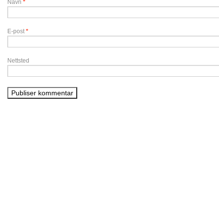
Navn
*
E-post
*
Nettsted