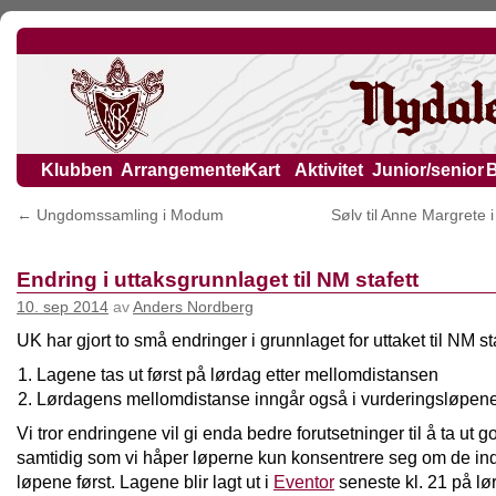
Klubben
Arrangementer
Kart
Aktivitet
Junior/senior
←
Ungdomssamling i Modum
Sølv til Anne Margrete 
Endring i uttaksgrunnlaget til NM stafett
10. sep 2014
av
Anders Nordberg
UK har gjort to små endringer i grunnlaget for uttaket til NM sta
Lagene tas ut først på lørdag etter mellomdistansen
Lørdagens mellomdistanse inngår også i vurderingsløpen
Vi tror endringene vil gi enda bedre forutsetninger til å ta ut g
samtidig som vi håper løperne kun konsentrere seg om de ind
løpene først. Lagene blir lagt ut i
Eventor
seneste kl. 21 på lø