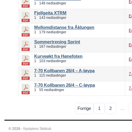
E
1
148 nedlastinger
Fjellgeita XTRM
E
1
143 nedlastinger
Mellomdistanse fra Åklungen
E
1
179 nedlastinger
Sommertrening Sprint
E
1
167 nedlastinger
Kurveøkt fra Hønefoten
E
1
103 nedlastinger
7-70 Kollbanen 26/4 – A-løypa
7
1
115 nedlastinger
7-70 Kollbanen 26/4 – C-løypa
7
1
55 nedlastinger
Forrige
1
2
…
© 2026 -
Nydalens Skiklub