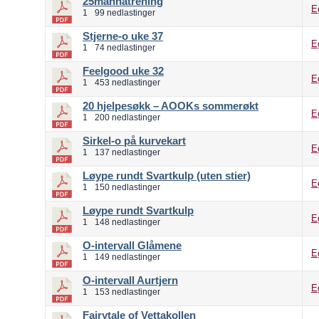
25mannatrening
E
1
99 nedlastinger
Stjerne-o uke 37
E
1
74 nedlastinger
Feelgood uke 32
E
1
453 nedlastinger
20 hjelpesøkk – AOOKs sommerøkt
E
1
200 nedlastinger
Sirkel-o på kurvekart
E
1
137 nedlastinger
Løype rundt Svartkulp (uten stier)
E
1
150 nedlastinger
Løype rundt Svartkulp
E
1
148 nedlastinger
O-intervall Glåmene
E
1
149 nedlastinger
O-intervall Aurtjern
E
1
153 nedlastinger
Fairytale of Vettakollen