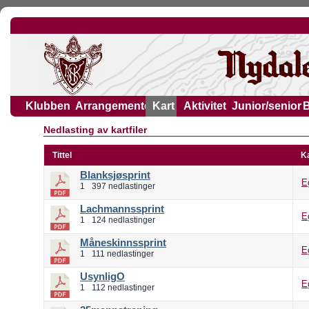
Klubben
Arrangementer
Kart
Aktivitet
Junior/senior
Nedlasting av kartfiler
Tittel
K
Blanksjøsprint
E
1
397 nedlastinger
Lachmannssprint
E
1
124 nedlastinger
Måneskinnssprint
E
1
111 nedlastinger
UsynligO
E
1
112 nedlastinger