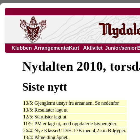
Klubben
Arrangementer
Kart
Aktivitet
Junior/senior