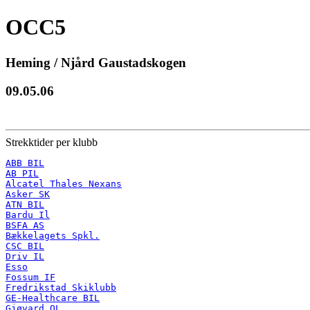
OCC5
Heming / Njård Gaustadskogen
09.05.06
Strekktider per klubb
ABB BIL
AB PIL
Alcatel Thales Nexans
Asker SK
ATN BIL
Bardu Il
BSFA AS
Bækkelagets Spkl.
CSC BIL
Driv IL
Esso
Fossum IF
Fredrikstad Skiklubb
GE-Healthcare BIL
Gjøvard OL