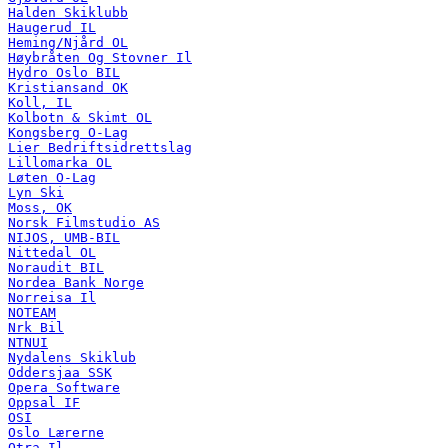
Halden Skiklubb
Haugerud IL
Heming/Njård OL
Høybråten Og Stovner Il
Hydro Oslo BIL
Kristiansand OK
Koll, IL
Kolbotn & Skimt OL
Kongsberg O-Lag
Lier Bedriftsidrettslag
Lillomarka OL
Løten O-Lag
Lyn Ski
Moss, OK
Norsk Filmstudio AS
NIJOS, UMB-BIL
Nittedal OL
Noraudit BIL
Nordea Bank Norge
Norreisa Il
NOTEAM
Nrk Bil
NTNUI
Nydalens Skiklub
Oddersjaa SSK
Opera Software
Oppsal IF
OSI
Oslo Lærerne
Otra Il