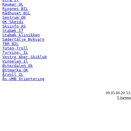
Raumar OL
Ringnes BIL
Rådhuset BIL
Sentrum OK
OK Skeidi
Skiinfo AS
Stabæk If
Stabæk klinikken
Sødertälje Nykvarn
TBR BIL
Toten-Troll
Tyrving, IL
Vestre Aker Skiklub
Vingelen Il
Østerdalen Ok
Østmarka OK
Årvoll IL
Ås-UMB Orientering
09.05.06 20:53
Lisens