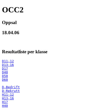
OCC2
Oppsal
18.04.06
Resultatliste per klasse
D11-12
D13-16
D17
D40
D50
D60
D-Bedrift
D-Rekrutt
H11-12
H13-16
H17
H40