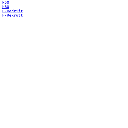
H50
H60
H-Bedrift
H-Rekrutt