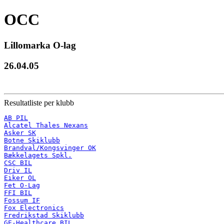
OCC
Lillomarka O-lag
26.04.05
Resultatliste per klubb
AB PIL
Alcatel Thales Nexans
Asker SK
Botne Skiklubb
Brandval/Kongsvinger OK
Bækkelagets Spkl.
CSC BIL
Driv IL
Eiker OL
Fet O-Lag
FFI BIL
Fossum IF
Fox Electronics
Fredrikstad Skiklubb
GE-Healthcare BIL