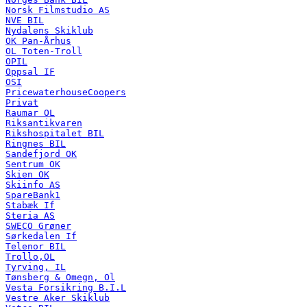
Norsk Filmstudio AS
NVE BIL
Nydalens Skiklub
OK Pan-Århus
OL Toten-Troll
OPIL
Oppsal IF
OSI
PricewaterhouseCoopers
Privat
Raumar OL
Riksantikvaren
Rikshospitalet BIL
Ringnes BIL
Sandefjord OK
Sentrum OK
Skien OK
Skiinfo AS
SpareBank1
Stabæk If
Steria AS
SWECO Grøner
Sørkedalen If
Telenor BIL
Trollo,OL
Tyrving, IL
Tønsberg & Omegn, Ol
Vesta Forsikring B.I.L
Vestre Aker Skiklub