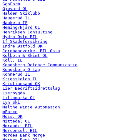
GeoForm
Gjøvard OL
Halden Skiklubb
Haugerud IL
Hauketo IF
Heming/Njård OL
Henriksen Consulting
Hydro Oslo BIL
If Skadeforsikring
Indre Østfold OK
Jernbaneverket BIL Oslo
Kolbotn & Skimt OL
Koll, IL
Kongsberg Defence Communicatio
Kongsberg O-Lag
Konnerud IL
Krigsskolen IL
Kristiansand OK
Lier Bedriftsidrettslag
Lierbygda
Lillomarka OL
Lyn Ski
Malthe Winje Automasjon
mForce
Moss, OK
Nittedal OL
Noraudit BIL
Norconsult BIL
Nordea Bank Norge
Norges Bank BIL