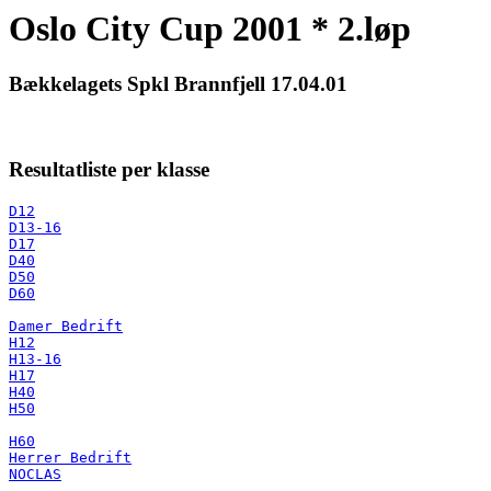
Oslo City Cup 2001 * 2.løp
Bækkelagets Spkl Brannfjell 17.04.01
Resultatliste per klasse
D12
D13-16
D17
D40
D50
D60
Damer Bedrift
H12
H13-16
H17
H40
H50
H60
Herrer Bedrift
NOCLAS